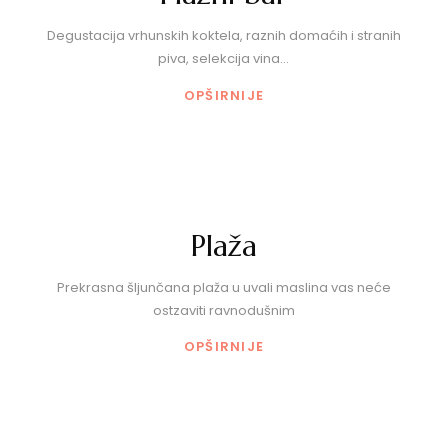
Degustacija vrhunskih koktela, raznih domaćih i stranih
piva, selekcija vina...
OPŠIRNIJE
Plaža
Prekrasna šljunčana plaža u uvali maslina vas neće
ostzaviti ravnodušnim
OPŠIRNIJE